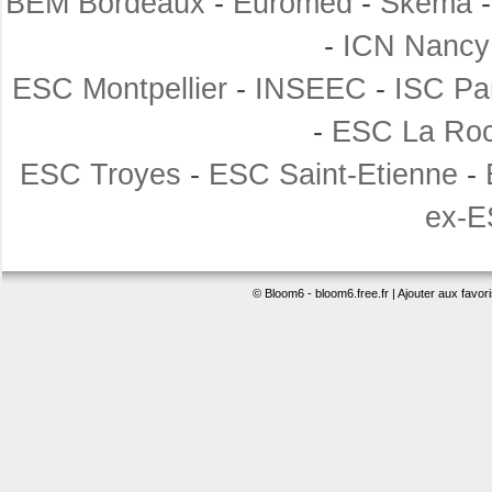
BEM Bordeaux
-
Euromed
-
Skema
-
ICN Nancy
ESC Montpellier
-
INSEEC
-
ISC Pa
-
ESC La Roc
ESC Troyes
-
ESC Saint-Etienne
-
ex-E
©
Bloom6
-
bloom6.free.fr
|
Ajouter aux favor