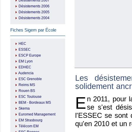
Désistements 2007
Désistements 2006
Désistements 2005
Désistements 2004
Fiches Sigem par École
HEC
ESSEC
ESCP Europe
EM Lyon
EDHEC
Audencia
Les désistem
ESC Grenoble
solidement anc
Reims MS
Rouen BS
E
ESC Toulouse
n 2011, pour 
BEM - Bordeaux MS
se s'est dési
Skema
l'ESSEC se sont d
Euromed Management
EM Strasbourg
qu'en 2010 et un 
Télécom EM