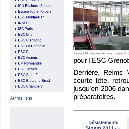
ESC Rennes
ICN Business School
Escem Tours-Poitiers
ESC Montpellier
INSEEC
ISC Paris
ESC Dijon
ESC Clermont
ESC La Rochelle
ESC Pau
Reims MS, classée 8ème au Sigem 201
ESC Amiens
pour l'ESC Grenobl
EM Normandie
ESC Troyes
Derrière, Reims 
ESC Saint-Etienne
courte tête, retro
ESC Bretagne-Brest
ESC Chambéry
jusqu'en 2006 dan
préparatoires.
Autres liens
Désistements
Sigem 2011
(1/2)