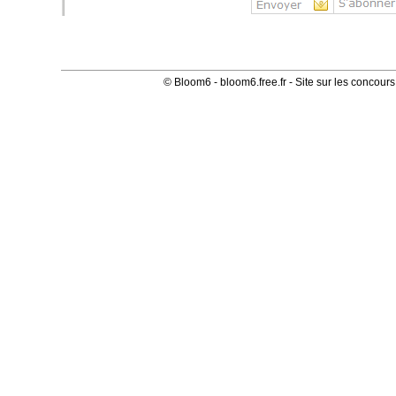
©
Bloom6
-
bloom6.free.fr
- Site sur les concour