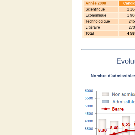
Année 2008
Candid
Scientifique
2 16
Economique
1 90
Technologique
245
Littéraire
273
Total
4 58
Evolut
Nombre d'admissibles 