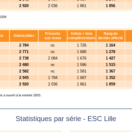
2 920
2 036
1 861
1 856
IGEM.
Présents
Admis + liste
Rang du
ts
Admissibles
aux oraux
complémentaire
dernier affecté
2 784
nc
1 726
1 164
2 771
nc
1 680
1 278
2 738
2 084
1 676
1 427
2 480
nc
1 596
1 515
2 582
nc
1 581
1 367
2 945
1 784
1 687
1 352
2 920
2 036
1 861
1 859
 a ouvert à la rentrée 2003.
Statistiques par série - ESC Lille