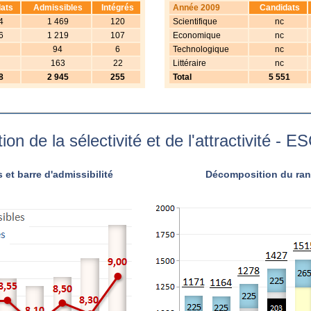
ats
Admissibles
Intégrés
Année 2009
Candidats
4
1 469
120
Scientifique
nc
6
1 219
107
Economique
nc
94
6
Technologique
nc
163
22
Littéraire
nc
8
2 945
255
Total
5 551
ion de la sélectivité et de l'attractivité - ES
et barre d'admissibilité
Décomposition du rang