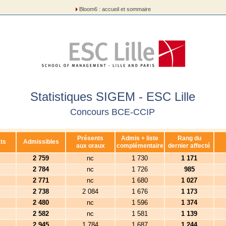
Bloom6 : accueil et sommaire
Statistiques SIGEM - ESC Lille
Concours BCE-CCIP
Présents
Admis + liste
Rang du
ts
Admissibles
aux oraux
complémentaire
dernier affecté
2 759
nc
1 730
1 171
2 784
nc
1 726
985
2 771
nc
1 680
1 027
2 738
2 084
1 676
1 173
2 480
nc
1 596
1 374
2 582
nc
1 581
1 139
2 945
1 784
1 687
1 244