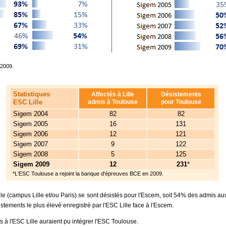
 2009.
Statistiques
Affectés à Lille
Désistements
ESC Lille
admis à Toulouse
pour Toulouse
Sigem 2004
82
82
Sigem 2005
16
131
Sigem 2006
12
121
Sigem 2007
9
122
Sigem 2008
5
125
Sigem 2009
12
231
*
*L'ESC Toulouse a rejoint la banque d'épreuves BCE en 2009.
lle (campus Lille et/ou Paris) se sont désistés pour l'Escem, soit 54% des admis au
ésistements le plus élevé enregistré par l'ESC Lille face à l'Escem.
és à l'ESC Lille auraient pu intégrer l'ESC Toulouse.