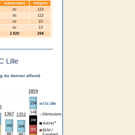
Admissibles
Intégrés
nc
123
nc
112
nc
10
nc
13
2 920
258
C Lille
 du dernier affecté